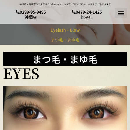
神栖市・銚子市のエステサロンTresor（トレゾア）/リンパマッサージやまつ毛エクステ
0299-95-9495
0479-24-1425
神栖店
銚子店
Eyelash・Blow
まつ毛・まゆ毛
まつ毛・まゆ毛
EYES